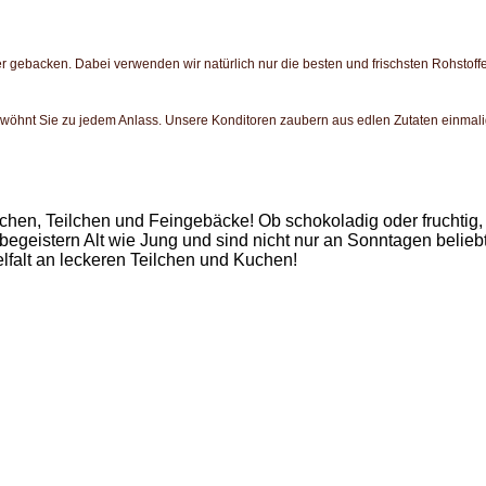
ber gebacken. Dabei verwenden wir natürlich nur die besten und frischsten Rohstoff
rwöhnt Sie zu jedem Anlass. Unsere Konditoren zaubern aus edlen Zutaten einmal
hen, Teilchen und Feingebäcke! Ob schokoladig oder fruchtig,
egeistern Alt wie Jung und sind nicht nur an Sonntagen beliebt
lfalt an leckeren Teilchen und Kuchen!